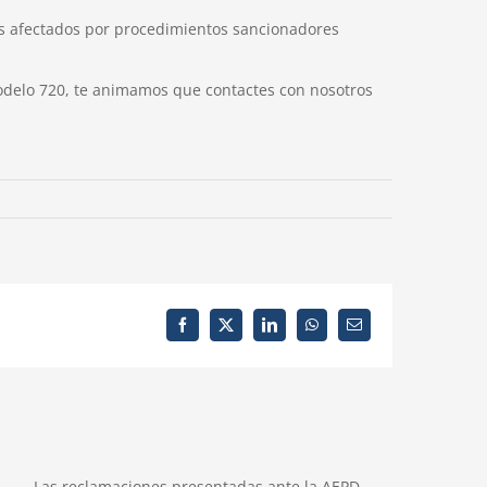
tes afectados por procedimientos sancionadores
Modelo 720, te animamos que contactes con nosotros
Facebook
X
LinkedIn
WhatsApp
Correo
electrónico