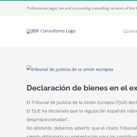
Saltar
Professional legal, tax and accounting consulting services of the 
al
contenido
Quién
Ver
imagen
más
Declaración de bienes en el e
grande
El Tribunal de Justicia de la Unión Europea (TJUE) de
El TJUE ha declarado que la regulación española sobre
desproporcionadas”.
No obstante, debemos advertir que el citado Tribunal
siendo obligatoria su presentación para los contribuy