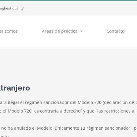
highest quality
es somos
Áreas de práctica
Contacto
xtranjero
clara ilegal el régimen sancionador del Modelo 720 (declaración de 
 el Modelo 720 “es contraria a derecho” y que “las restricciones a 
 no ha anulado el Modelo (únicamente su régimen sancionador), por
entes.