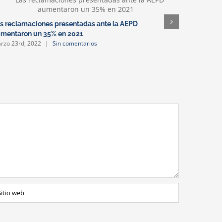
s reclamaciones presentadas ante la AEPD
Herencias
mentaron un 35% en 2021
dígito en 
rzo 23rd, 2022
|
Sin comentarios
marzo 16th