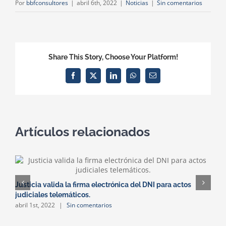
Por
bbfconsultores
|
abril 6th, 2022
|
Noticias
|
Sin comentarios
Share This Story, Choose Your Platform!
Facebook
X
LinkedIn
WhatsApp
Correo
electrónico
Artículos relacionados
Justicia valida la firma electrónica del DNI para actos
L
judiciales telemáticos.
u
abril 1st, 2022
|
Sin comentarios
m