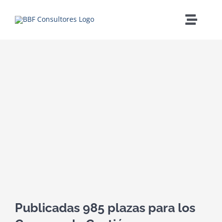
Saltar
al
Toggle
contenido
Naviga
Ver
Á
imagen
más
grande
Publicadas 985 plazas para los